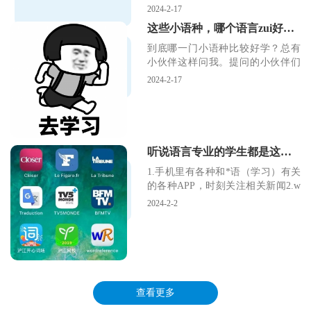
会想到的
2024-2-17
这些小语种，哪个语言zui好学？听说zui后一种zui难学
到底哪一门小语种比较好学？总有
小伙伴这样问我。提问的小伙伴们
多多少少抱着走捷径的
2024-2-17
听说语言专业的学生都是这样，是真的吗？
1.手机里有各种和*语（学习）有关
的各种APP，时刻关注相关新闻2.w
ord文档
2024-2-2
查看更多