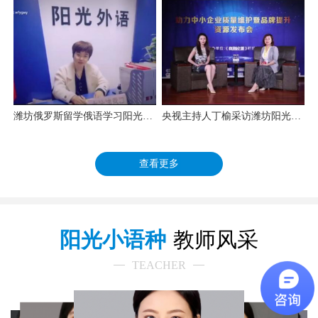
潍坊俄罗斯留学俄语学习阳光外语
央视主持人丁榆采访潍坊阳光外语学校校长任雯静
查看更多
阳光小语种
教师风采
TEACHER