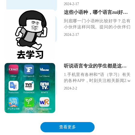
会想到的
2024-2-17
这些小语种，哪个语言zui好学？听说zui后一种zui难学
到底哪一门小语种比较好学？总有
小伙伴这样问我。提问的小伙伴们
多多少少抱着走捷径的
2024-2-17
听说语言专业的学生都是这样，是真的吗？
1.手机里有各种和*语（学习）有关
的各种APP，时刻关注相关新闻2.w
ord文档
2024-2-2
查看更多