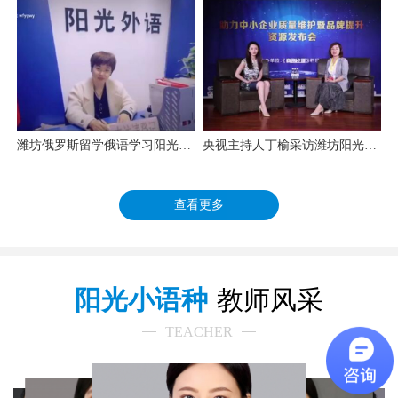
潍坊俄罗斯留学俄语学习阳光外语
央视主持人丁榆采访潍坊阳光外语学校校长任雯静
查看更多
阳光小语种
教师风采
TEACHER