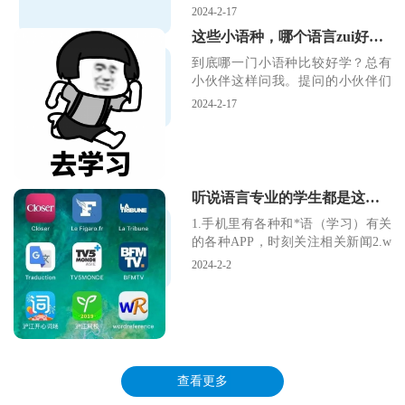
会想到的
2024-2-17
这些小语种，哪个语言zui好学？听说zui后一种zui难学
到底哪一门小语种比较好学？总有
小伙伴这样问我。提问的小伙伴们
多多少少抱着走捷径的
2024-2-17
听说语言专业的学生都是这样，是真的吗？
1.手机里有各种和*语（学习）有关
的各种APP，时刻关注相关新闻2.w
ord文档
2024-2-2
查看更多